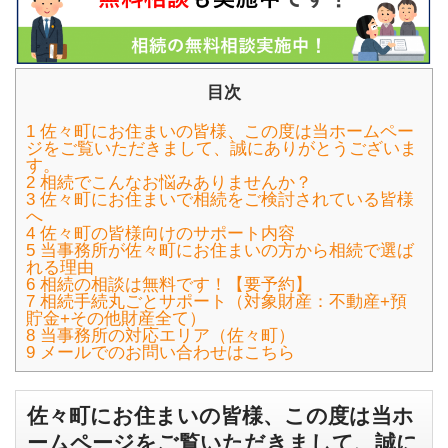
目次
1
佐々町にお住まいの皆様、この度は当ホームペー
ジをご覧いただきまして、誠にありがとうございま
す。
2
相続でこんなお悩みありませんか？
3
佐々町にお住まいで相続をご検討されている皆様
へ
4
佐々町の皆様向けのサポート内容
5
当事務所が佐々町にお住まいの方から相続で選ば
れる理由
6
相続の相談は無料です！【要予約】
7
相続手続丸ごとサポート（対象財産：不動産+預
貯金+その他財産全て）
8
当事務所の対応エリア（佐々町）
9
メールでのお問い合わせはこちら
佐々町にお住まいの皆様、この度は当ホ
ームページをご覧いただきまして、誠に