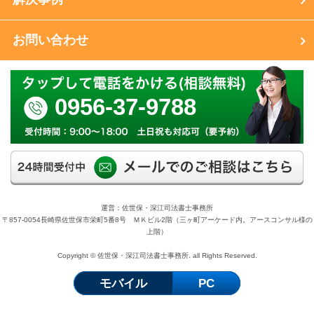
お問い合わせ
0956-37-9788
運営：佐世保・深江司法書士事務所
〒857-0054長崎県佐世保市栄町5番8号 ＭＫビル2階（三ヶ町アーケード内。アースコンサル様の
上階）
Copyright © 佐世保・深江司法書士事務所. all Rights Reserved.
モバイル
PC