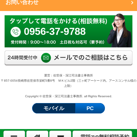
お問い合わせ
0956-37-9788
運営：佐世保・深江司法書士事務所
〒857-0054長崎県佐世保市栄町5番8号 ＭＫビル2階（三ヶ町アーケード内。アースコンサル様の
上階）
Copyright © 佐世保・深江司法書士事務所. all Rights Reserved.
モバイル
PC