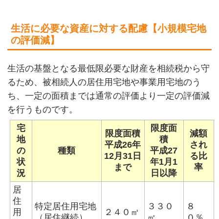
生活に必要な資産に対する配慮【小規模宅地
の評価減】
生活の基盤となる最低限必要な財産を相続税から守
るため、被相続人の居住用宅地や事業用宅地のう
ち、一定の面積までは通常の評価より一定の評価減
を行うものです。
宅
限度面
限度面積
減額
地
積
平成26年
され
の
種類
平成27
12月31日
る比
状
年1月1
まで
率
況
日以降
居
住
特定居住用宅地
３３０
８
用
２４０㎡
（居住継続）
㎡
０％