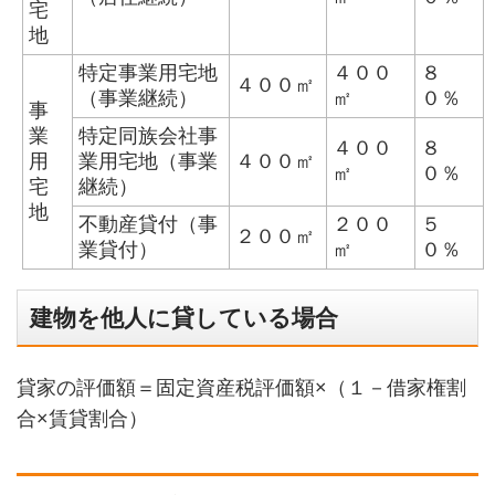
宅
地
特定事業用宅地
４００
８
４００㎡
（事業継続）
㎡
０％
事
業
特定同族会社事
４００
８
用
業用宅地（事業
４００㎡
㎡
０％
宅
継続）
地
不動産貸付（事
２００
５
２００㎡
業貸付）
㎡
０％
建物を他人に貸している場合
貸家の評価額＝固定資産税評価額×（１－借家権割
合×賃貸割合）