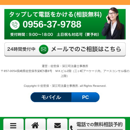
0956-37-9788
運営：佐世保・深江司法書士事務所
〒857-0054長崎県佐世保市栄町5番8号 ＭＫビル2階（三ヶ町アーケード内。アースコンサル様の
上階）
Copyright © 佐世保・深江司法書士事務所. all Rights Reserved.
モバイル
PC