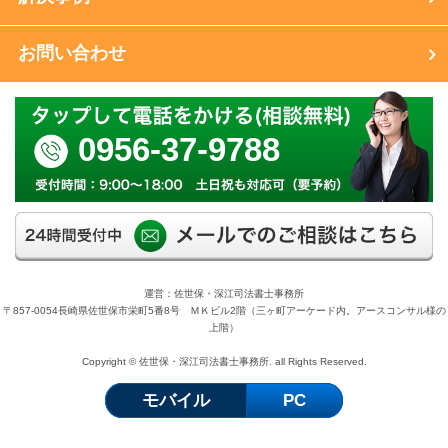
お問い合わせ
0956-37-9788
運営：佐世保・深江司法書士事務所
〒857-0054長崎県佐世保市栄町5番8号 ＭＫビル2階（三ヶ町アーケード内。アースコンサル様の
上階）
Copyright © 佐世保・深江司法書士事務所. all Rights Reserved.
モバイル
PC