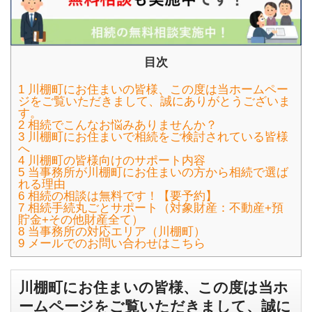
目次
1
川棚町にお住まいの皆様、この度は当ホームペー
ジをご覧いただきまして、誠にありがとうございま
す。
2
相続でこんなお悩みありませんか？
3
川棚町にお住まいで相続をご検討されている皆様
へ
4
川棚町の皆様向けのサポート内容
5
当事務所が川棚町にお住まいの方から相続で選ば
れる理由
6
相続の相談は無料です！【要予約】
7
相続手続丸ごとサポート（対象財産：不動産+預
貯金+その他財産全て）
8
当事務所の対応エリア（川棚町）
9
メールでのお問い合わせはこちら
川棚町にお住まいの皆様、この度は当ホ
ームページをご覧いただきまして、誠に