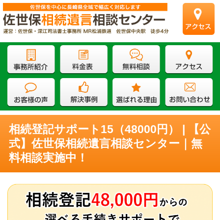
相続登記サポート15（48000円） | 【公
式】佐世保相続遺言相談センター｜無
料相談実施中！