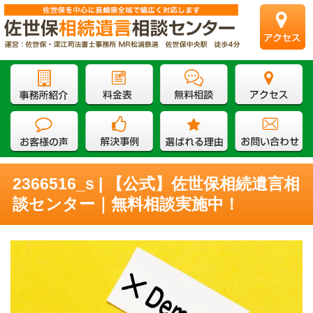
2366516_s | 【公式】佐世保相続遺言相
談センター｜無料相談実施中！