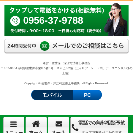
0956-37-9788
運営：佐世保・深江司法書士事務所
〒857-0054長崎県佐世保市栄町5番8号 ＭＫビル2階（三ヶ町アーケード内。アースコンサル様の
上階）
Copyright © 佐世保・深江司法書士事務所. all Rights Reserved.
モバイル
PC