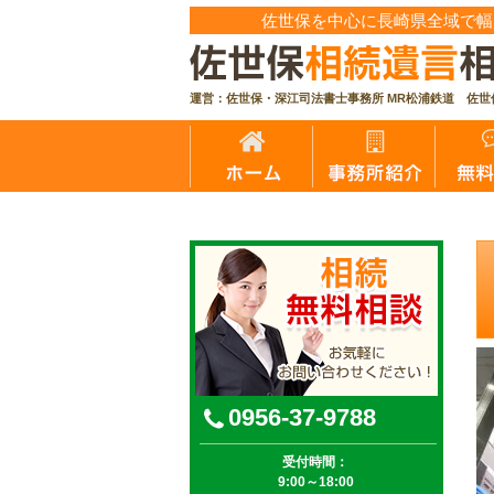
佐世保を中心に長崎県全域で幅
運営：佐世保・深江司法書士事務所 MR松浦鉄道 佐世
【公式】佐世保相続遺言相談センター｜無料相談実
0956-37-9788
受付時間：
9:00～18:00