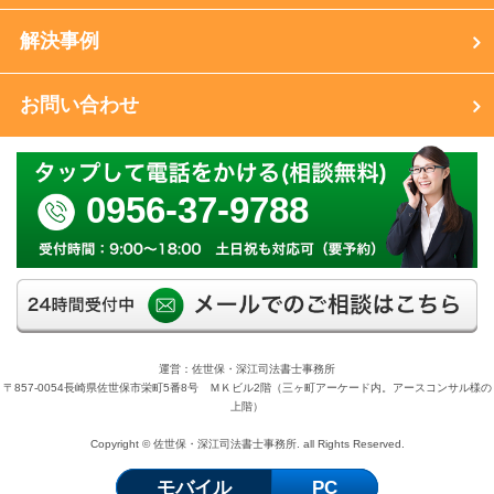
解決事例
お問い合わせ
0956-37-9788
運営：佐世保・深江司法書士事務所
〒857-0054長崎県佐世保市栄町5番8号 ＭＫビル2階（三ヶ町アーケード内。アースコンサル様の
上階）
Copyright © 佐世保・深江司法書士事務所. all Rights Reserved.
モバイル
PC