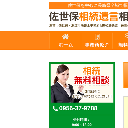
佐世保を中心に長崎県全域で幅
運営：佐世保・深江司法書士事務所 MR松浦鉄道 佐世
【公式】佐世保相続遺言相談センター｜無料相談実
0956-37-9788
受付時間：
9:00～18:00