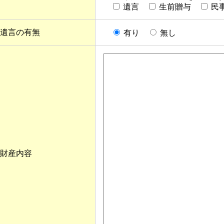
遺言
生前贈与
民
遺言の有無
有り
無し
財産内容