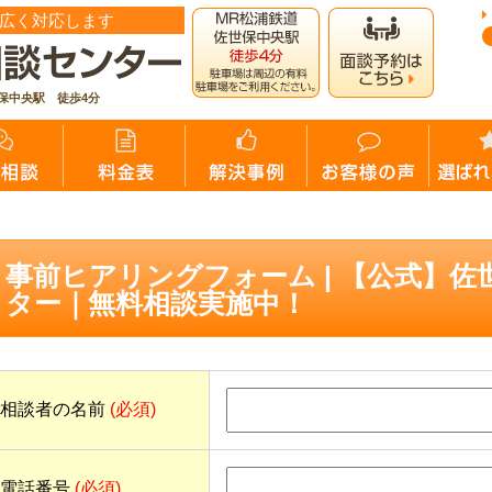
広く対応します
保中央駅 徒歩4分
施中！
>
事前ヒアリングフォーム
事前ヒアリングフォーム | 【公式】
ター｜無料相談実施中！
相談者の名前
(必須)
電話番号
(必須)